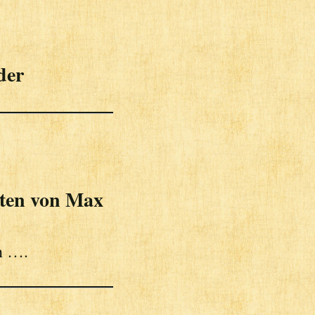
der
hten von Max
n ….