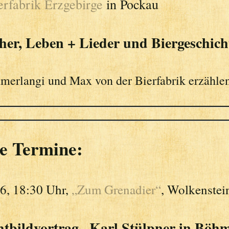
erfabrik Erzgebirge
in Pockau
er, Leben + Lieder und Biergeschic
merlangi und Max von der Bierfabrik erzähle
e Termine:
26, 18:30 Uhr,
„Zum Grenadier“
, Wolkenstein,
htbildvortrag „Karl Stülpner in Böh