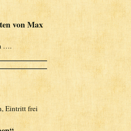
hten von Max
n ….
 Eintritt frei
men“