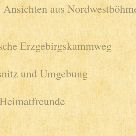
e Ansichten aus Nordwestböhm
ische Erzgebirgskammweg
snitz und Umgebung
 Heimatfreunde