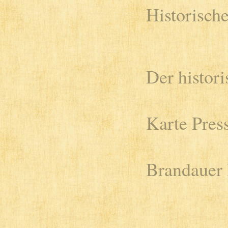
Historisch
Der histor
Karte Pres
Brandauer